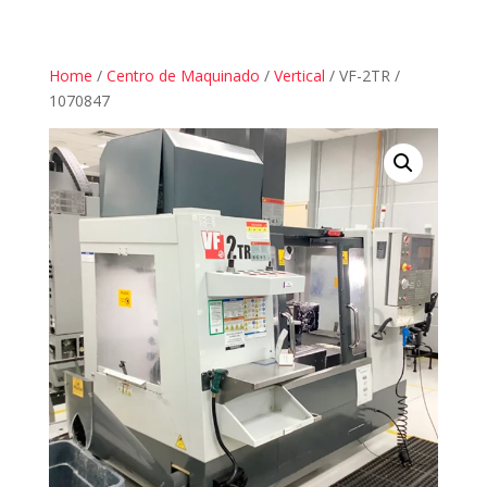
Home
/
Centro de Maquinado
/
Vertical
/ VF-2TR /
1070847