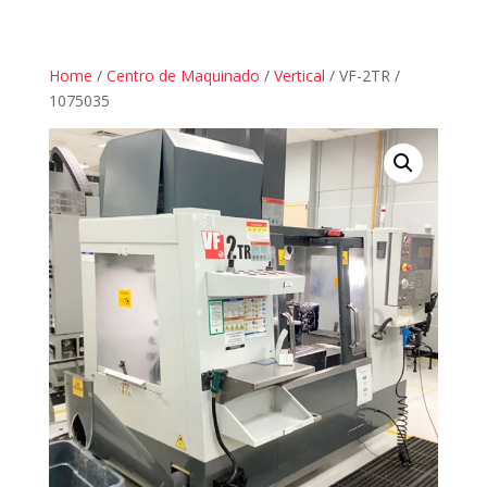
Home
/
Centro de Maquinado
/
Vertical
/ VF-2TR /
1075035