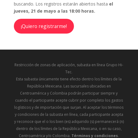
buscando. Los registros estarán abiertos hasta
el
jueves, 21 de mayo a las 18:00 horas.
¡Quiero registrarme!
Restricción de zonas de aplicación, subasta en línea Grupo Hi-
Tec.
Esta subasta únicamente tiene efecto dentro los límites de la
República Mexicana. Las sucursales ubicadas en
Centroamérica y Colombia podrán participar siempre y
cuando el participante acepte cubrir por completo los gastos
logísticos y de importación que surjan. Al aceptar los términos
y condiciones de la subasta en línea, cada participante acepta
y reconoce que el o los bien (es) adquirido (s) permanecerá (n)
dentro de los límites de la República Mexicana, o en su caso,
Centroamérica y/o Colombia.
Términos y condiciones
.