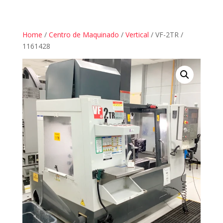
Home
/
Centro de Maquinado
/
Vertical
/ VF-2TR /
1161428