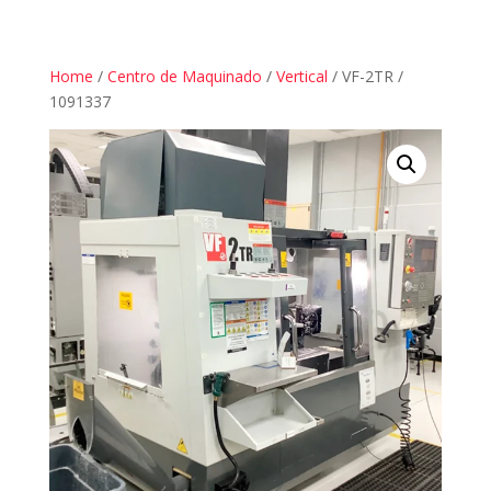
Home
/
Centro de Maquinado
/
Vertical
/ VF-2TR /
1091337