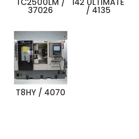
TC2500LM /
I42 ULTIMATE
37026
/ 4135
T8HY / 4070